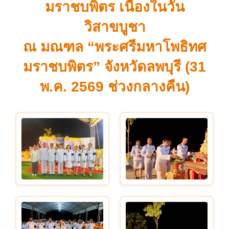
มราชบพิตร เนื่องในวัน
วิสาขบูชา
ณ มณฑล “พระศรีมหาโพธิทศ
มราชบพิตร” จังหวัดลพบุรี (31
พ.ค. 2569 ช่วงกลางคืน)