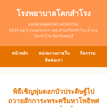
โรงพยาบาลโคกสำโรง
KHOKSAMRONG HOSPITAL
54/15 หมู่ 5 ถนนสุระนารายณ์ ตำบลโคกสำโรง อำเภอ
โคกสำโรง จังหวัดลพบุรี
หน้าหลัก
หน่วยงานภายใน
กิจกรรม
ติดต่อเรา
พิธีเชิญพุ่มดอกบัวประดิษฐ์ไป
ถวายสักการะพระศรีมหาโพธิทศ