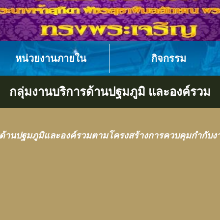
หน่วยงานภายใน
กิจกรรม
กลุ่มงานบริการด้านปฐมภูมิ และองค์รวม
รด้านปฐมภูมิและองค์รวมตามโครงสร้างการควบคุมกำกั