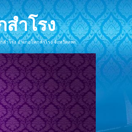
กสำโรง
สำโรง อำเภอโคกสำโรง จังหวัดลพบุรี