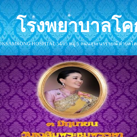
โรงพยาบาลโค
KSAMRONG HOSPITAL 54/15 หมู่ 5 ถนนสุระนารายณ์ ตำบลโคก