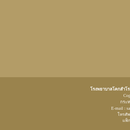
โรงพยาบาลโคกสำโรง 
Co
กระท
E-mail : 
โทรศัพ
แฟ็ก