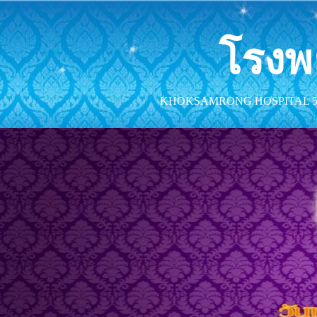
โรงพ
KHOKSAMRONG HOSPITAL 54/15