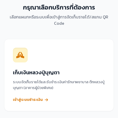
กรุณาเลือกบริการที่ต้องการ
เลือกแผนกหรือระบบเพื่อเข้าสู่การจัดเก็บรายได้/สแกน QR
Code
เก็บเงินหลวงปู่บุญตา
ระบบจัดเก็บรายได้และรับชำระเงินค่ารักษาพยาบาล ตึกหลวงปู่
บุญตา (อาคารผู้ป่วยพิเศษ)
เข้าสู่ระบบชำระเงิน