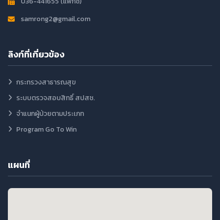
036-441655 (แฟกซ์)
samrong2@gmail.com
ลิงก์ที่เกี่ยวข้อง
กระทรวงสาธารณสุข
ระบบตรวจสอบสิทธิ์ สปสช.
จำแนกผู้ป่วยตามประเภท
Program Go To Win
แผนที่