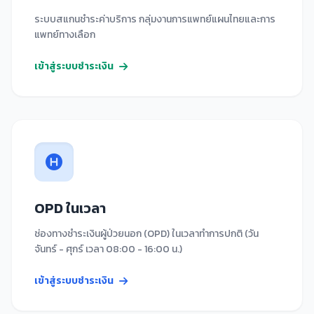
ระบบสแกนชำระค่าบริการ กลุ่มงานการแพทย์แผนไทยและการ
แพทย์ทางเลือก
เข้าสู่ระบบชำระเงิน
OPD ในเวลา
ช่องทางชำระเงินผู้ป่วยนอก (OPD) ในเวลาทำการปกติ (วัน
จันทร์ - ศุกร์ เวลา 08:00 - 16:00 น.)
เข้าสู่ระบบชำระเงิน